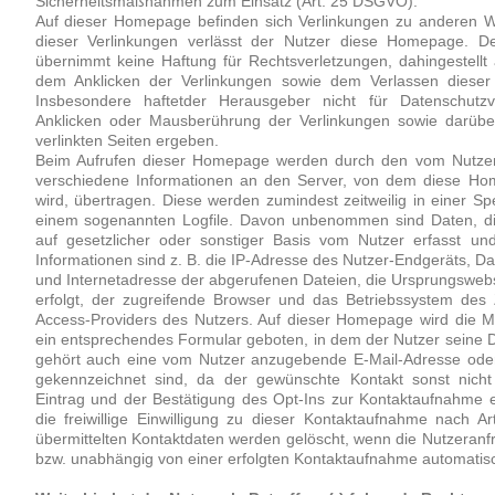
Sicherheitsmaßnahmen zum Einsatz (Art. 25 DSGVO).
Auf dieser Homepage befinden sich Verlinkungen zu anderen We
dieser Verlinkungen verlässt der Nutzer diese Homepage. 
übernimmt keine Haftung für Rechtsverletzungen, dahingestell
dem Anklicken der Verlinkungen sowie dem Verlassen diese
Insbesondere haftetder Herausgeber nicht für Datenschutzve
Anklicken oder Mausberührung der Verlinkungen sowie darübe
verlinkten Seiten ergeben.
Beim Aufrufen dieser Homepage werden durch den vom Nutzer
verschiedene Informationen an den Server, von dem diese H
wird, übertragen. Diese werden zumindest zeitweilig in einer Sp
einem sogenannten Logfile. Davon unbenommen sind Daten, die
auf gesetzlicher oder sonstiger Basis vom Nutzer erfasst und
Informationen sind z. B. die IP-Adresse des Nutzer-Endgeräts, D
und Internetadresse der abgerufenen Dateien, die Ursprungswebse
erfolgt, der zugreifende Browser und das Betriebssystem des
Access-Providers des Nutzers. Auf dieser Homepage wird die Mö
ein entsprechendes Formular geboten, in dem der Nutzer seine Da
gehört auch eine vom Nutzer anzugebende E-Mail-Adresse oder 
gekennzeichnet sind, da der gewünschte Kontakt sonst nicht
Eintrag und der Bestätigung des Opt-Ins zur Kontaktaufnahme 
die freiwillige Einwilligung zu dieser Kontaktaufnahme nach 
übermittelten Kontaktdaten werden gelöscht, wenn die Nutzeranf
bzw. unabhängig von einer erfolgten Kontaktaufnahme automati