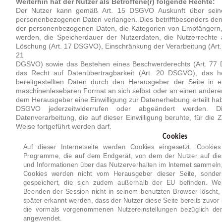
Weiterhin hat der Nutzer als Betroffene(r) folgende Rechte:
Der Nutzer kann gemäß Art. 15 DSGVO Auskunft über seine
personenbezogenen Daten verlangen. Dies betrifftbesonders den
der personenbezogenen Daten, die Kategorien von Empfängern, 
werden, die Speicherdauer der Nutzerdaten, die Nutzerrechte 
Löschung (Art. 17 DSGVO), Einschränkung der Verarbeitung (Art
21
DGSVO) sowie das Bestehen eines Beschwerderechts (Art. 77
das Recht auf Datenübertragbarkeit (Art. 20 DSGVO), das h
bereitgestellten Daten durch den Herausgeber der Seite in e
maschinenlesebaren Format an sich selbst oder an einen anderen
dem Herausgeber eine Einwilligung zur Datenerhebung erteilt ha
DSGVO jederzeitwiderrufen oder abgeändert werden. 
Datenverarbeitung, die auf dieser Einwilligung beruhte, für die 
Weise fortgeführt werden darf.
Cookies
Auf dieser Internetseite werden Cookies eingesetzt. Cookies 
Programme, die auf dem Endgerät, von dem der Nutzer auf dies
und Informationen über das Nutzerverhalten im Internet sammeln,
Cookies werden nicht vom Herausgeber dieser Seite, sonder
gespeichert, die sich zudem außerhalb der EU befinden. We
Beenden der Session nicht in seinem benutzten Browser löscht,
später erkannt werden, dass der Nutzer diese Seite bereits zuvo
die vormals vorgenommenen Nutzereinstellungen bezüglich der
angewendet.