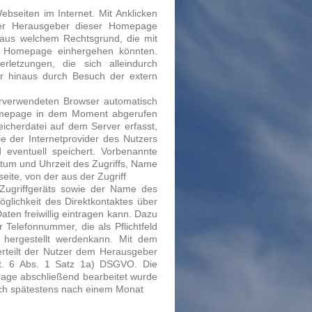
bseiten im Internet. Mit Anklicken
Der Herausgeber dieser Homepage
t aus welchem Rechtsgrund, die mit
r Homepage einhergehen könnten.
rletzungen, die sich alleindurch
r hinaus durch Besuch der extern
verwendeten Browser automatisch
omepage in dem Moment abgerufen
eicherdatei auf dem Server erfasst,
 der Internetprovider des Nutzers
 eventuell speichert. Vorbenannte
atum und Uhrzeit des Zugriffs, Name
ite, von der aus der Zugriff
 Zugriffgeräts sowie der Name des
glichkeit des Direktkontaktes über
ten freiwillig eintragen kann. Dazu
Telefonnummer, die als Pflichtfeld
 hergestellt werdenkann. Mit dem
erteilt der Nutzer dem Herausgeber
Art. 6 Abs. 1 Satz 1a) DSGVO. Die
rage abschließend bearbeitet wurde
sch spätestens nach einem Monat