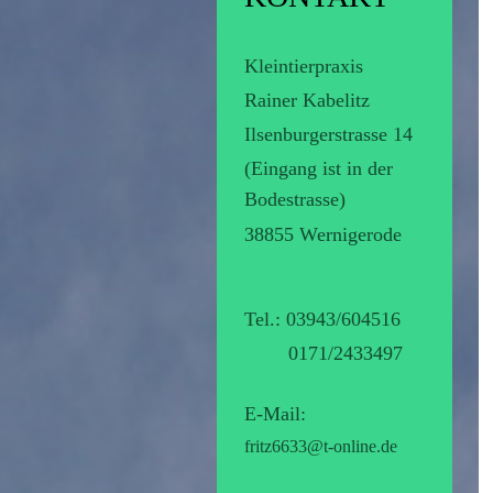
Kleintierpraxis
Rainer Kabelitz
Ilsenburgerstrasse 14
(Eingang ist in der
Bodestrasse)
38855 Wernigerode
Tel.: 03943/604516
0171/2433497
E-Mail:
fritz6633@t-online.de