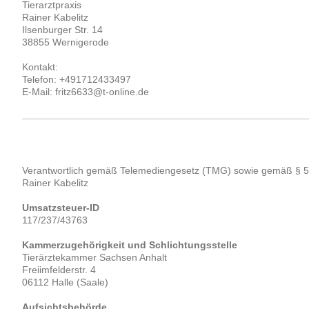
Tierarztpraxis
Rainer
Kabelitz
Ilsenburger Str.
14
38855
Wernigerode
Kontakt:
Telefon: +491712433497
E-Mail: fritz6633@t-online.de
Verantwortlich gemäß Telemediengesetz (TMG) sowie gemäß § 5
Rainer Kabelitz
Umsatzsteuer-ID
117/237/43763
Kammerzugehörigkeit und Schlichtungsstelle
Tierärztekammer Sachsen Anhalt
Freiimfelderstr. 4
06112 Halle (Saale)
Aufsichtsbehörde