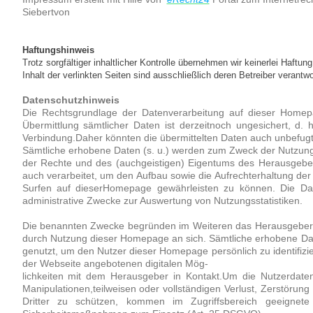
Siebertvon
Haftungshinweis
Trotz sorgfältiger inhaltlicher Kontrolle übernehmen wir keinerlei Haftung
Inhalt der verlinkten Seiten sind ausschließlich deren Betreiber verantwo
Datenschutzhinweis
Die Rechtsgrundlage der Datenverarbeitung auf dieser Homep
Übermittlung sämtlicher Daten ist derzeitnoch ungesichert, d. h.
Verbindung.Daher könnten die übermittelten Daten auch unbefugt
Sämtliche erhobene Daten (s. u.) werden zum Zweck der Nutzu
der Rechte und des (auchgeistigen) Eigentums des Herausgeber
auch verarbeitet, um den Aufbau sowie die Aufrechterhaltung de
Surfen auf dieserHomepage gewährleisten zu können. Die Dat
administrative Zwecke zur Auswertung von Nutzungsstatistiken.
Die benannten Zwecke begründen im Weiteren das Herausgeberi
durch Nutzung dieser Homepage an sich. Sämtliche erhobene Da
genutzt, um den Nutzer dieser Homepage persönlich zu identifiziere
der Webseite angebotenen digitalen Mög-
lichkeiten mit dem Herausgeber in Kontakt.Um die Nutzerdaten
Manipulationen,teilweisen oder vollständigen Verlust, Zerstörun
Dritter zu schützen, kommen im Zugriffsbereich geeignete 