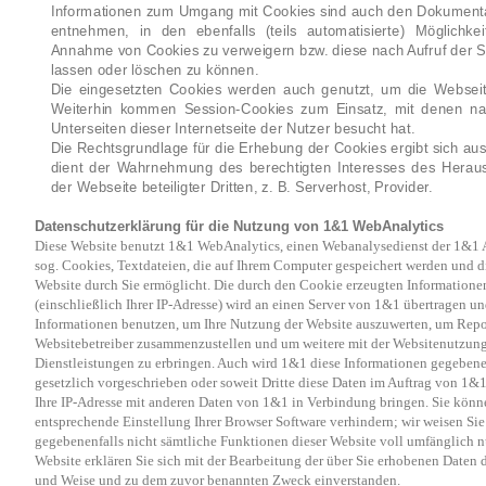
Informationen zum Umgang mit Cookies sind auch den Dokumenta
entnehmen, in den ebenfalls (teils automatisierte) Möglichkei
Annahme von Cookies zu verweigern bzw. diese nach Aufruf der S
lassen oder löschen zu können.
Die eingesetzten Cookies werden auch genutzt, um die Webseite
Weiterhin kommen Session-Cookies zum Einsatz, mit denen na
Unterseiten dieser Internetseite der Nutzer besucht hat.
Die Rechtsgrundlage für die Erhebung der Cookies ergibt sich aus
dient der Wahrnehmung des berechtigten Interesses des Herau
der Webseite beteiligter Dritten, z. B. Serverhost, Provider.
Datenschutzerklärung für die Nutzung von 1&1 WebAnalytics
Diese Website benutzt 1&1 WebAnalytics, einen Webanalysedienst der 1&1
sog. Cookies, Textdateien, die auf Ihrem Computer gespeichert werden und d
Website durch Sie ermöglicht. Die durch den Cookie erzeugten Informatione
(einschließlich Ihrer IP-Adresse) wird an einen Server von 1&1 übertragen un
Informationen benutzen, um Ihre Nutzung der Website auszuwerten, um Report
Websitebetreiber zusammenzustellen und um weitere mit der Websitenutzun
Dienstleistungen zu erbringen. Auch wird 1&1 diese Informationen gegebenenf
gesetzlich vorgeschrieben oder soweit Dritte diese Daten im Auftrag von 1&1
Ihre IP-Adresse mit anderen Daten von 1&1 in Verbindung bringen. Sie könne
entsprechende Einstellung Ihrer Browser Software verhindern; wir weisen Sie 
gegebenenfalls nicht sämtliche Funktionen dieser Website voll umfänglich 
Website erklären Sie sich mit der Bearbeitung der über Sie erhobenen Daten 
und Weise und zu dem zuvor benannten Zweck einverstanden.