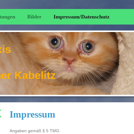
tungen
Bilder
Impressum/Datenschutz
xis
ner Kabelitz
Impressum
Angaben gemäß § 5 TMG: