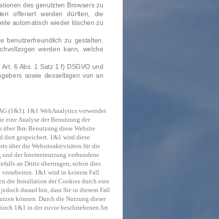
tionen des genutzten Browsers zu
ten offeriert werden dürften, die
eite automatisch wieder löschen zu
 benutzerfreundlich zu gestalten.
chvollzogen werden kann, welche
 Art. 6 Abs. 1 Satz 1 f) DSGVO und
sgebers sowie desselbigen von an
 AG (1&1). 1&1 WebAnalytics verwendet
ie eine Analyse der Benutzung der
n über Ihre Benutzung diese Website
d dort gespeichert. 1&1 wird diese
s über die Websiteaktivitäten für die
g und der Internetnutzung verbundene
alls an Dritte übertragen, sofern dies
 verarbeiten. 1&1 wird in keinem Fall
n die Installation der Cookies durch eine
jedoch darauf hin, dass Sie in diesem Fall
nutzen können. Durch die Nutzung dieser
durch 1&1 in der zuvor beschriebenen Art