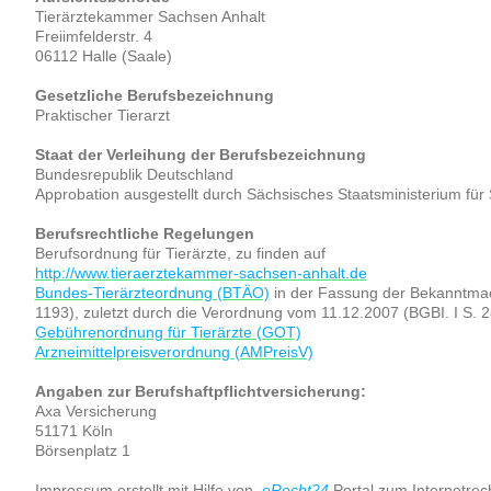
Tierärztekammer Sachsen Anhalt
Freiimfelderstr. 4
06112 Halle (Saale)
Gesetzliche Berufsbezeichnung
Praktischer Tierarzt
Staat der Verleihung der Berufsbezeichnung
Bundesrepublik Deutschland
Approbation ausgestellt durch Sächsisches Staatsministerium für
Berufsrechtliche Regelungen
Berufsordnung für Tierärzte, zu finden auf
http://www.tieraerztekammer-sachsen-anhalt.de
Bundes-Tierärzteordnung (BTÄO)
in der Fassung der Bekanntmac
1193), zuletzt durch die Verordnung vom 11.12.2007 (BGBI. I S. 
Gebührenordnung für Tierärzte (GOT)
Arzneimittelpreisverordnung (AMPreisV)
Angaben zur Berufshaftpflichtversicherung:
Axa Versicherung
51171 Köln
Börsenplatz 1
Impressum erstellt mit Hilfe von
eRecht24
Portal zum Internetrec