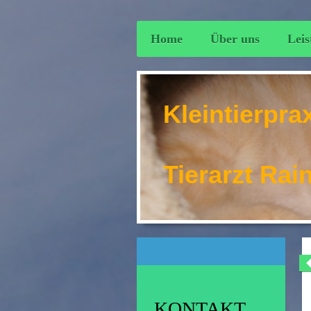
Home
Über uns
Leis
Kleintierpra
Tierarzt Rai
KONTAKT